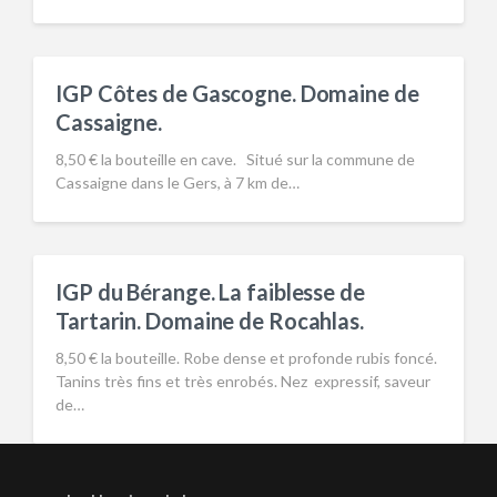
IGP Côtes de Gascogne. Domaine de
Cassaigne.
8,50 € la bouteille en cave. Situé sur la commune de
Cassaigne dans le Gers, à 7 km de…
IGP du Bérange. La faiblesse de
Tartarin. Domaine de Rocahlas.
8,50 € la bouteille. Robe dense et profonde rubis foncé.
Tanins très fins et très enrobés. Nez expressif, saveur
de…