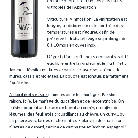
en forte pente. C’est un des plus hauts
vignobles de l’Appellation
Viticulture, Vinification
: La vinification est
longue, traditionnelle et le contrôle des
températures est rigoureux afin de
préservé le fruit. L’élevage se prolonge de
8 à 10 mois en cuves inox.
Dégustation
: Fruits noirs croquants, subtil
équilibre entre la rondeur et le fruit, Petit
Jammes dévoile une finesse naturelle, avec ses arômes de
mûres, cassis et violettes. La bouche est longue, parfaitement
équilibrée.
Accord mets et vins
: Jammes aime les mariages. Passion,
raison, folie. Le mariage du quotidien et de l’excentricité. On
cuisine pour lui un tartare de boeuf au cumin, un tajine de
légumes, des feuilletés croustillants au chèvre, un curry… ou
on picore avec lui des cochonnailles – planche de saucisson,
rillettes de canard, terrine de campagne et jambon espagnol !