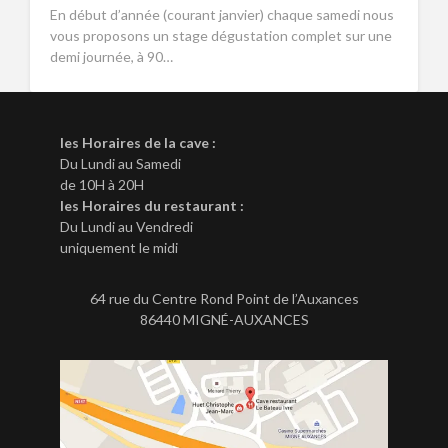
En début d’année (courant janvier) chaque samedi nous
vous proposons un stage dégustation complet sur une
demi journée, à 90…
les Horaires de la cave :
Du Lundi au Samedi
de 10H à 20H
les Horaires du restaurant :
Du Lundi au Vendredi
uniquement le midi
64 rue du Centre Rond Point de l’Auxances
86440 MIGNÉ-AUXANCES