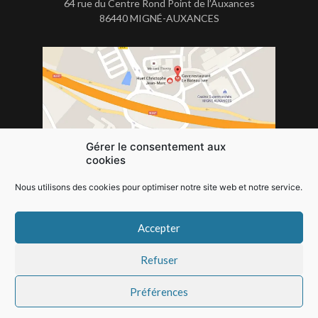
64 rue du Centre Rond Point de l’Auxances
86440 MIGNÉ-AUXANCES
Gérer le consentement aux
cookies
Nous utilisons des cookies pour optimiser notre site web et notre service.
Accepter
Réservations & Infos au
05.49.41.33.35
Refuser
Préférences
©2026 Bateau Ivre Migné-Auxances
|
Bienvenue