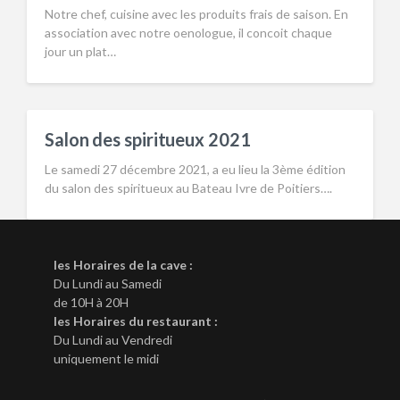
Notre chef, cuisine avec les produits frais de saison. En
association avec notre oenologue, il concoit chaque
jour un plat…
Salon des spiritueux 2021
Le samedi 27 décembre 2021, a eu lieu la 3ème édition
du salon des spiritueux au Bateau Ivre de Poitiers….
les Horaires de la cave :
Du Lundi au Samedi
de 10H à 20H
les Horaires du restaurant :
Du Lundi au Vendredi
uniquement le midi