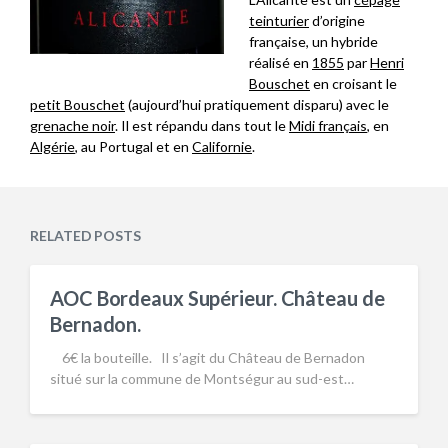
teinturier
d’origine
française, un hybride
réalisé en
1855
par
Henri
Bouschet
en croisant le
petit Bouschet
(aujourd’hui pratiquement disparu) avec le
grenache noir
. Il est répandu dans tout le
Midi français
, en
Algérie
, au Portugal et en
Californie
.
RELATED POSTS
AOC Bordeaux Supérieur. Château de
Bernadon.
6€ la bouteille. Il s’agit du Château de Bernadon
situé sur la commune de Montségur au sud-est…