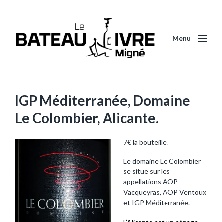
Menu
IGP Méditerranée, Domaine
Le Colombier, Alicante.
7€ la bouteille.
Le domaine Le Colombier
se situe sur les
appellations AOP
Vacqueyras, AOP Ventoux
et IGP Méditerranée.
L’Alicante est un
cépage