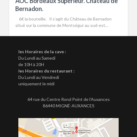
AOC Bordeaux Supérieur. Château de
Bernadon.
6€ la bouteille. Il s’agit du Château de Bernadon
situé sur la commune de Montségur au sud-est…
les Horaires de la cave :
Du Lundi au Samedi
de 10H à 20H
les Horaires du restaurant :
Du Lundi au Vendredi
uniquement le midi
64 rue du Centre Rond Point de l’Auxances
86440 MIGNÉ-AUXANCES