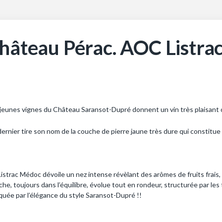
hâteau Pérac. AOC Listra
jeunes vignes du Château Saransot-Dupré donnent un vin très plaisant o
ernier tire son nom de la couche de pierre jaune très dure qui constitue l
istrac Médoc dévoile un nez intense révèlant des arômes de fruits frais,
he, toujours dans l’équilibre, évolue tout en rondeur, structurée par les 
uée par l’élégance du style Saransot-Dupré !!