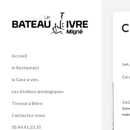
C
Accueil
Les 
le Restaurant
Ce d
la Cave à vins
Les Ateliers œnologiques
Ce L
Tireuse à Bière
bouc
marq
Contactez-nous
05.49.41.33.35