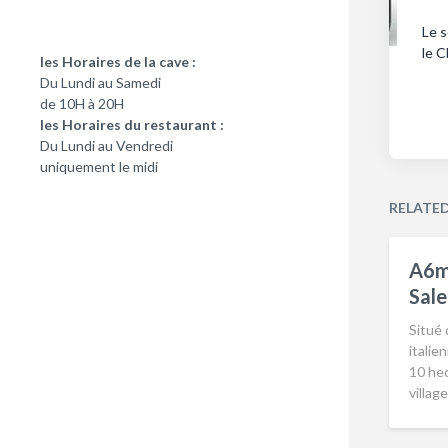
Le s
le C
les Horaires de la cave :
Du Lundi au Samedi
de 10H à 20H
les Horaires du restaurant :
Du Lundi au Vendredi
uniquement le midi
RELATE
A6m
Sale
Situé 
italie
10 hec
villag