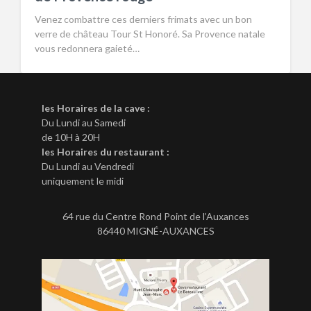
Venez combattre ces derniers frimats avec un bon
verre de château Tour St Honoré. Sa Provence natale
vous redonnera gaieté…
les Horaires de la cave :
Du Lundi au Samedi
de 10H à 20H
les Horaires du restaurant :
Du Lundi au Vendredi
uniquement le midi
64 rue du Centre Rond Point de l’Auxances
86440 MIGNÉ-AUXANCES