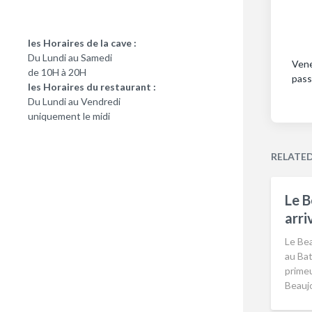
les Horaires de la cave :
Du Lundi au Samedi
Vene
de 10H à 20H
pass
les Horaires du restaurant :
Du Lundi au Vendredi
uniquement le midi
RELATE
Le B
arri
Le Bea
au Bat
primeu
Beaujo