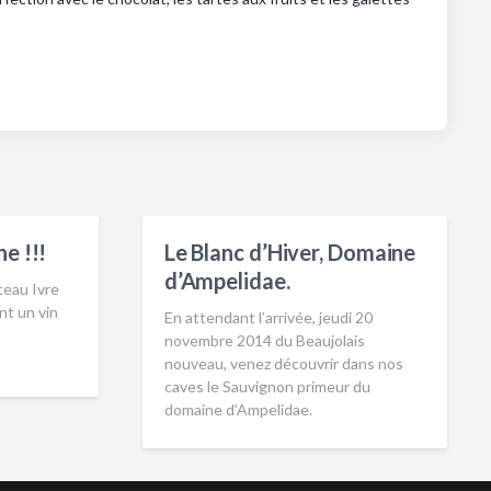
e !!!
Le Blanc d’Hiver, Domaine
d’Ampelidae.
teau Ivre
nt un vin
En attendant l’arrivée, jeudi 20
novembre 2014 du Beaujolais
nouveau, venez découvrir dans nos
caves le Sauvignon primeur du
domaine d’Ampelidae.