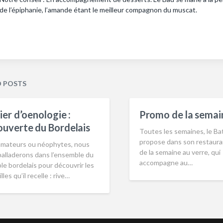
de l’épiphanie, l’amande étant le meilleur compagnon du muscat.
D POSTS
ier d’oenologie :
Promo de la semain
uverte du Bordelais
Toutes les semaines, le Ba
propose dans son restaura
amateurs ou néophytes, nous
de la semaine au verre, qui
balladerons dans l’ensemble du
accompagne au…
le bordelais pour découvrir les
lles qu’il recelle : rive…