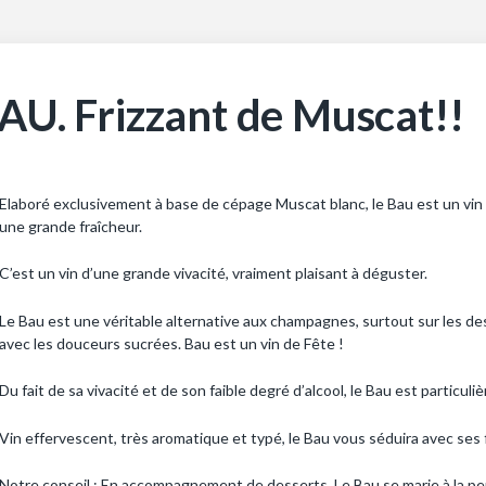
AU. Frizzant de Muscat!!
Elaboré exclusivement à base de cépage Muscat blanc, le Bau est un vin t
une grande fraîcheur.
C’est un vin d’une grande vivacité, vraiment plaisant à déguster.
Le Bau est une véritable alternative aux champagnes, surtout sur les d
avec les douceurs sucrées. Bau est un vin de Fête !
Du fait de sa vivacité et de son faible degré d’alcool, le Bau est particu
Vin effervescent, très aromatique et typé, le Bau vous séduira avec ses 
Notre conseil : En accompagnement de desserts. Le Bau se marie à la perfe