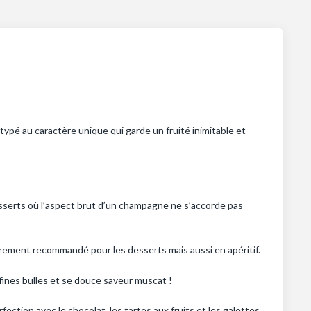
ypé au caractère unique qui garde un fruité inimitable et
esserts où l’aspect brut d’un champagne ne s’accorde pas
lièrement recommandé pour les desserts mais aussi en apéritif.
fines bulles et se douce saveur muscat !
ction avec le chocolat, les tartes aux fruits et les galettes