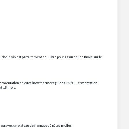
che le vin est parfaitement équilibré pour assurer une finale sur le
. Fermentation en cuve inox thermorégulée à 25°C. Fermentation
nt 15 mois.
e ou avec un plateau de fromages à pâtes molles.