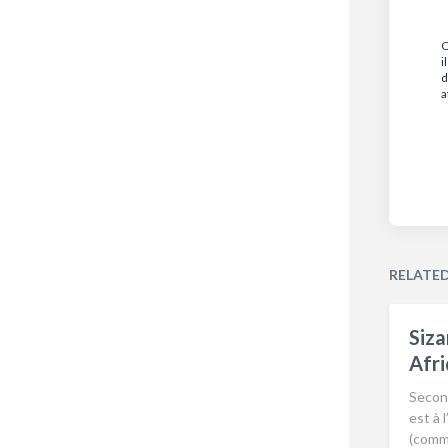
C
i
d
a
RELATE
Siza
Afri
Second
est à 
(comm