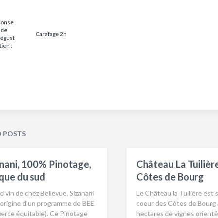
onse
l de
Carafage 2h
égust
tion :
D POSTS
nani, 100% Pinotage,
Château La Tuilièr
que du sud
Côtes de Bourg
 vin de chez Bellevue, Sizanani
Le Château la Tuilière est 
l’origine d’un programme de BEE
coeur des Côtes de Bourg 
erce équitable). Ce Pinotage
hectares de vignes orienté