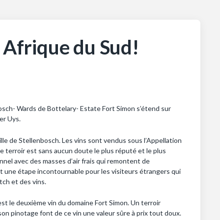
, Afrique du Sud!
bosch- Wards de Bottelary- Estate Fort Simon s’étend sur
er Uys.
ille de Stellenbosch. Les vins sont vendus sous l’Appellation
ce terroir est sans aucun doute le plus réputé et le plus
nnel avec des masses d’air frais qui remontent de
est une étape incontournable pour les visiteurs étrangers qui
tch et des vins.
est le deuxième vin du domaine Fort Simon. Un terroir
son pinotage font de ce vin une valeur sûre à prix tout doux.