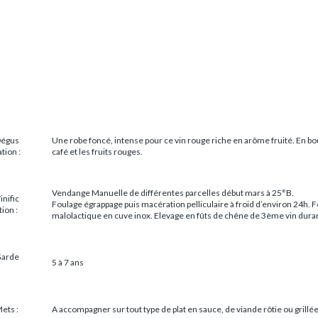
égus
Une robe foncé, intense pour ce vin rouge riche en arôme fruité. En bou
ation :
café et les fruits rouges.
Vendange Manuelle de différentes parcelles début mars à 25°B.
inific
Foulage égrappage puis macération pelliculaire à froid d’environ 24h
tion :
malolactique en cuve inox. Elevage en fûts de chêne de 3ème vin dura
arde
5 à 7 ans
ets :
A accompagner sur tout type de plat en sauce, de viande rôtie ou grillé