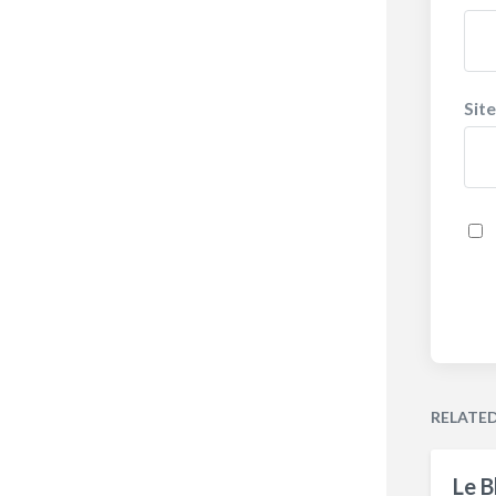
Sit
RELATE
Le B