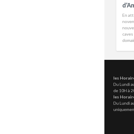
d’Am
En att
novem
nouve
caves
domai
les Horair
Du Lundi a
de 10H à 
les Horair
Du Lundi a
uniquement