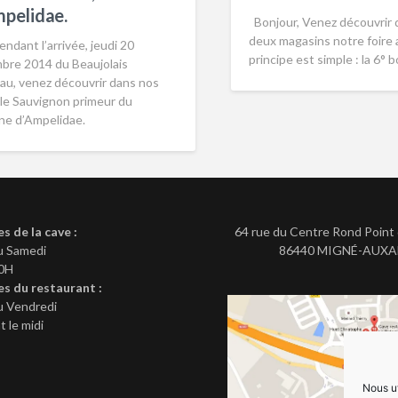
pelidae.
Bonjour, Venez découvrir 
deux magasins notre foire a
endant l’arrivée, jeudi 20
principe est simple : la 6° 
bre 2014 du Beaujolais
au, venez découvrir dans nos
 le Sauvignon primeur du
ne d’Ampelidae.
es de la cave :
64 rue du Centre Rond Point 
u Samedi
86440 MIGNÉ-AUX
20H
es du restaurant :
u Vendredi
 le midi
Nous ut