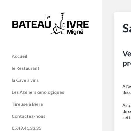
S
Ve
Accueil
pr
le Restaurant
la Cave à vins
A l’
Les Ateliers œnologiques
déc
Tireuse à Bière
Ains
de c
Contactez-nous
cett
05.49.41.33.35