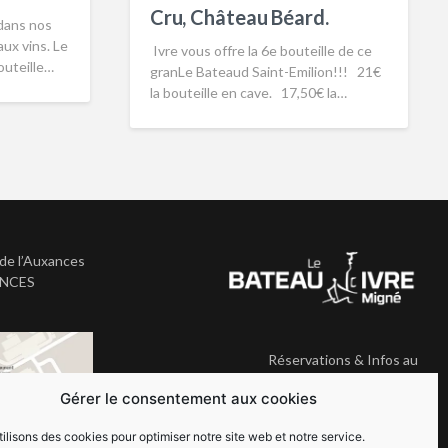
Cru, Château Béard.
dans nos
ux vins. Le
Ivre vous offre la 6e bouteille de ce
bouteille…
granLe Bateaud Saint-Emilion!!! 21€
la bouteille en cave. 17,50€ la…
de l’Auxances
ANCES
Réservations & Infos au
05.49.41.33.35
Gérer le consentement aux cookies
ilisons des cookies pour optimiser notre site web et notre service.