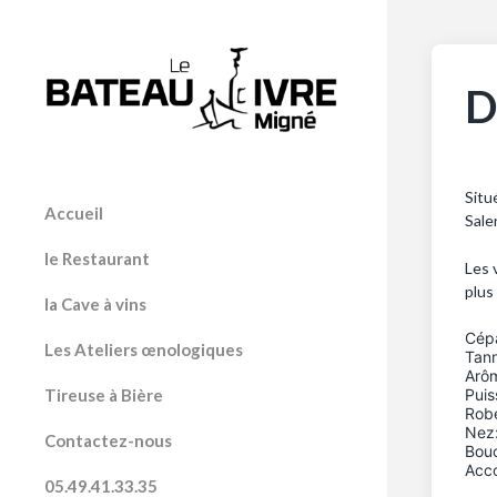
D
Situ
Accueil
Sale
le Restaurant
Les 
plus
la Cave à vins
Cép
Les Ateliers œnologiques
Tann
Arôm
Puis
Tireuse à Bière
Robe
Nez:
Contactez-nous
Bouc
Acco
05.49.41.33.35