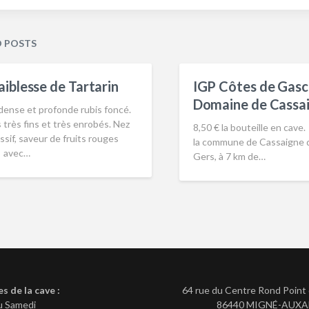
D POSTS
aiblesse de Tartarin
IGP Côtes de Gasc
Domaine de Cassai
dense et profonde rubis foncé.
 très fins et très enrobés. Nez
8,50 € la bouteille en cave.
sif, saveur de fruits rouges
la commune de Cassaigne d
e avec…
Gers, à 7 km de…
es de la cave :
64 rue du Centre Rond Point 
u Samedi
86440 MIGNÉ-AUX