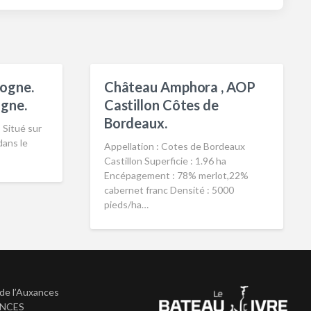
ogne.
Château Amphora , AOP
gne.
Castillon Côtes de
Bordeaux.
 Situé sur
ans le
Appellation : Cotes de Bordeaux
Castillon Superficie : 1.96 ha
Encépagement : 78% merlot,22%
cabernet franc Densité : 5000
pieds/ha…
de l’Auxances
ANCES