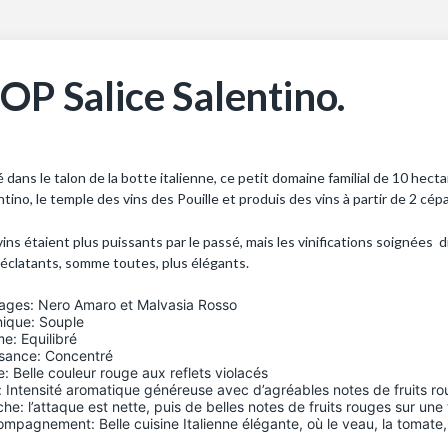
OP Salice Salentino.
é dans le talon de la botte italienne, ce petit domaine familial de 10 hect
ntino, le temple des vins des Pouille et produis des vins à partir de 2 c
vins étaient plus puissants par le passé, mais les vinifications soignées d
 éclatants, somme toutes, plus élégants.
ages: Nero Amaro et Malvasia Rosso
ique: Souple
e: Equilibré
sance: Concentré
: Belle couleur rouge aux reflets violacés
 Intensité aromatique généreuse avec d’agréables notes de fruits ro
he: l’attaque est nette, puis de belles notes de fruits rouges sur une
mpagnement: Belle cuisine Italienne élégante, où le veau, la tomate, l’