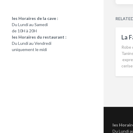
les Horaires de la cave :
RELATE
Du Lundi au Samedi
de 10H à 20H
La F
les Horaires du restaurant :
Du Lundi au Vendredi
Robe 
uniquement le midi
Tanins
expres
ceris
les Horair
Du Lundi a