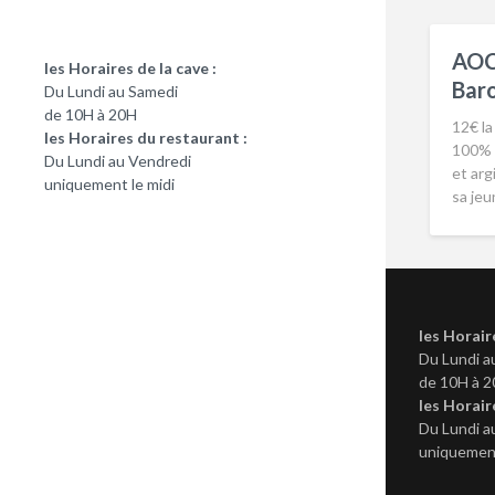
AOC
les Horaires de la cave :
Baro
Du Lundi au Samedi
de 10H à 20H
12€ la
les Horaires du restaurant :
100% M
Du Lundi au Vendredi
et arg
uniquement le midi
sa je
les Horair
Du Lundi a
de 10H à 
les Horair
Du Lundi a
uniquement