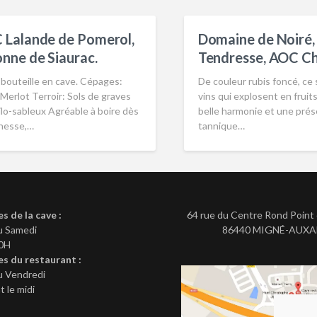
 Lalande de Pomerol,
Domaine de Noiré, 
nne de Siaurac.
Tendresse, AOC C
 bouteille en cave. Cépages:
De couleur rubis foncé, ce
erlot Terroir: Sols de graves
vins qui explosent en fruit
ilo-sableux Agréable à boire dès
belle harmonie et une pré
unesse,…
tannique…
es de la cave :
64 rue du Centre Rond Point 
u Samedi
86440 MIGNÉ-AUX
20H
es du restaurant :
u Vendredi
 le midi