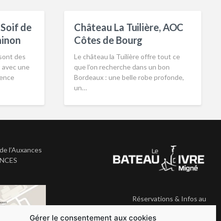
Soif de
Château La Tuilière, AOC
hinon
Côtes de Bourg
 sont des
Le château la Tuilière offre tout ce
s avec une
que l’on recherche dans un bon
sence
Bordeaux : une belle robe profonde,
un…
de l’Auxances
ANCES
Réservations & Infos au
05.49.41.33.35
Gérer le consentement aux cookies