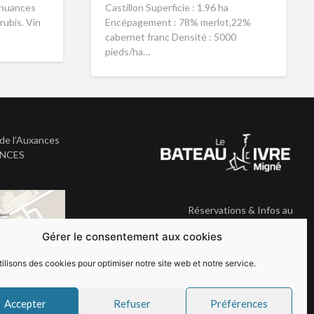
s nuances
Castillon Superficie : 1.96 ha
rubis. Vin
Encépagement : 78% merlot,22%
cabernet franc Densité : 5000
pieds/ha…
de l’Auxances
ANCES
Réservations & Infos au
05.49.41.33.35
Gérer le consentement aux cookies
ilisons des cookies pour optimiser notre site web et notre service.
Accepter
Refuser
Préférences