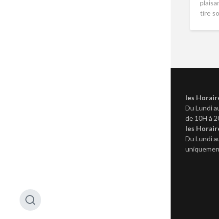
plaisa
tire 
les Horair
Du Lundi a
de 10H à 
les Horair
Du Lundi a
uniquement