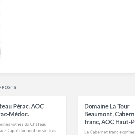
D POSTS
teau Pérac. AOC
Domaine La Tour
rac-Médoc.
Beaumont, Cabern
franc, AOC Haut-P
eunes vignes du Château
sot-Dupré donnent un vin très
Le Cabernet franc exprime l