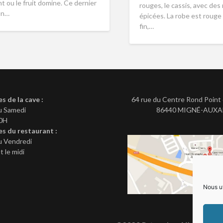
nt ou le fruit domine. Ce dernier
rouges, le cassis, avec de
son…
épicées. La robe est rouge 
fin,…
es de la cave :
64 rue du Centre Rond Point 
u Samedi
86440 MIGNÉ-AUX
20H
es du restaurant :
u Vendredi
 le midi
Nous ut